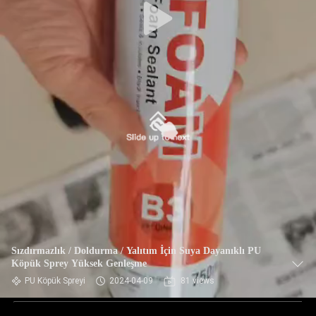
Sızdırmazlık / Doldurma / Yalıtım İçin Suya Dayanıklı PU
Köpük Sprey Yüksek Genleşme
PU Köpük Spreyi
2024-04-09
81 views