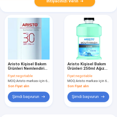
İhtiyacınızı Verin
Aristo Kişisel Bakım
Aristo Kişisel Bakım
Ürünleri Nemlendirici
Ürünleri 250ml Ağız
SPF 50 Güneş
Temizliği Çeşitli
Fiyat:
negotiable
Fiyat:
negotiable
Koruyucu Sprey
Kokular İçin Gargara
MOQ:
Aristo markası için 6000 adet, müşteri markası için 15000 adet
MOQ:
Aristo markası için 6000 adet, müşteri markası için 15000 adet
150ml
Son Fiyat alın
Son Fiyat alın
Şimdi başvurun
Şimdi başvurun