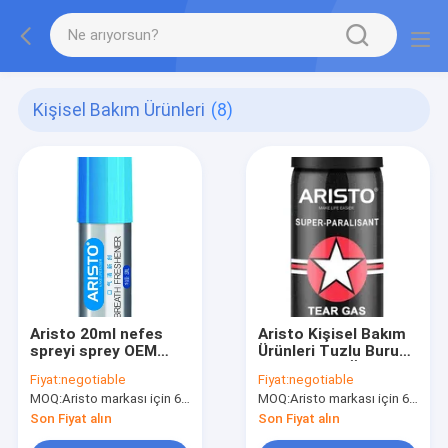
Kişisel Bakım Ürünleri
(8)
Aristo 20ml nefes
Aristo Kişisel Bakım
spreyi sprey OEM
Ürünleri Tuzlu Burun
ağız spreyi sprey
Spreyi 50ml Ölümcül
Fiyat:
negotiable
Fiyat:
negotiable
Olmayan Tahriş Edici
MOQ:
Aristo markası için 6000 adet, müşteri markası için 15000 adet
MOQ:
Aristo markası için 6000 adet, müşteri markası için 15000 adet
Son Fiyat alın
Son Fiyat alın