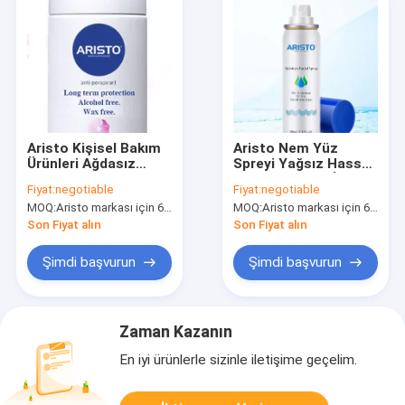
Aristo Kişisel Bakım
Aristo Nem Yüz
Ürünleri Ağdasız
Spreyi Yağsız Hassas
Alkolsüz Terleme
Kuru Yağlı Yüz İçin Su
Fiyat:
negotiable
Fiyat:
negotiable
Önleyici Sprey 150ml
Spreu 150ml
MOQ:
Aristo markası için 6000 adet, müşteri markası için 15000 adet
MOQ:
Aristo markası için 6000 adet, müşteri markası için 15000 adet
OEM
Son Fiyat alın
Son Fiyat alın
Şimdi başvurun
Şimdi başvurun
Zaman Kazanın
En iyi ürünlerle sizinle iletişime geçelim.