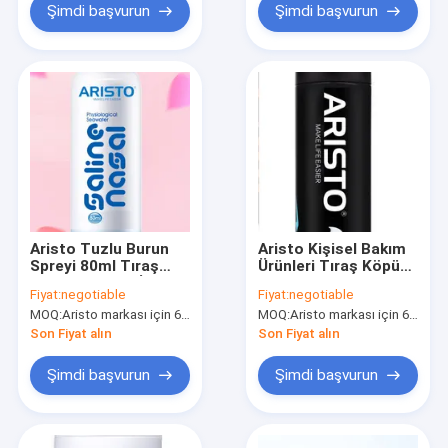
Şimdi başvurun
Şimdi başvurun
Aristo Tuzlu Burun
Aristo Kişisel Bakım
Spreyi 80ml Tıraş
Ürünleri Tıraş Köpüğü
Köpüğü spreyi İlaçsız
Sprey 100ml Alkol /
Fiyat:
negotiable
Fiyat:
negotiable
bağımlılık yapmayan
boya içermez
MOQ:
Aristo markası için 6000 adet, müşteri markası için 15000 adet
MOQ:
Aristo markası için 6000 adet, müşteri markası için 15000 adet
OEM
Son Fiyat alın
Son Fiyat alın
Şimdi başvurun
Şimdi başvurun