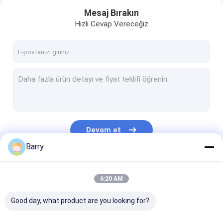
Mesaj Bırakın
Hızlı Cevap Vereceğiz
Devam et
Barry
Evde
Kategorilerimiz
6:20 AM
Ürün
Good day, what product are you looking for?
Bizim Hakkımızda