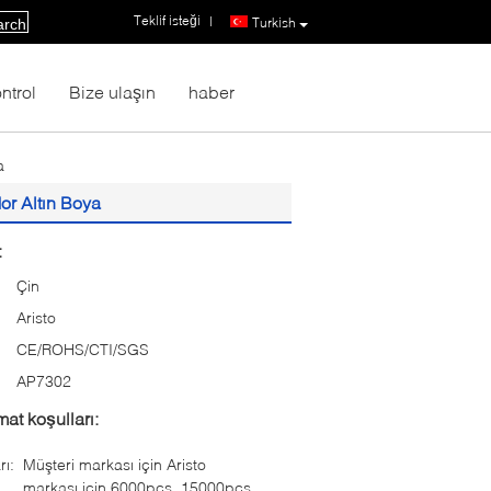
Teklif isteği
|
Turkish
arch
ntrol
Bize ulaşın
haber
a
Mor Altın Boya
:
Çin
Aristo
CE/ROHS/CTI/SGS
:
AP7302
at koşulları:
rı:
Müşteri markası için Aristo
markası için 6000pcs, 15000pcs