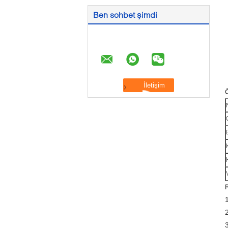
Ben sohbet şimdi
Ö
R