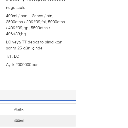
negotiable
400ml / can, 12cans / ctn,
2500ctns / 20&#39;fcl, 5000ctns
/ 40&#39;gp, 5500ctns /
40&#39;hq
LC veya TT depozito alındıktan
sonra 25 gün içinde
:
T/T, LC
Aylık 2000000pcs
Akrilik
400ml