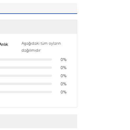
Aşağıdaki tüm oyların
nlık
dağılımıdır
0%
0%
0%
0%
0%