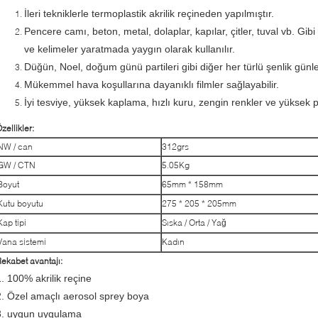
İleri tekniklerle termoplastik akrilik reçineden yapılmıştır.
Pencere camı, beton, metal, dolaplar, kapılar, çitler, tuval vb. Gib
ve kelimeler yaratmada yaygın olarak kullanılır.
Düğün, Noel, doğum günü partileri gibi diğer her türlü şenlik günle
Mükemmel hava koşullarına dayanıklı filmler sağlayabilir.
İyi tesviye, yüksek kaplama, hızlı kuru, zengin renkler ve yüksek par
zellikler:
NW / can
312grs
GW / CTN
5.05Kg
Boyut
65mm * 158mm
Kutu boyutu
275 * 205 * 205mm
Kap tipi
Sıska / Orta / Yağ
Vana sistemi
Kadın
ekabet avantajı:
1. 100% akrilik reçine
2. Özel amaçlı aerosol sprey boya
3. uygun uygulama