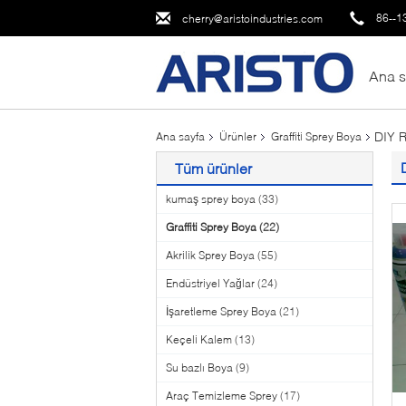
86--1
cherry@aristoindustries.com
Ana s
DIY R
Ana sayfa
Ürünler
Graffiti Sprey Boya
Tüm ürünler
kumaş sprey boya
(33)
Graffiti Sprey Boya
(22)
Akrilik Sprey Boya
(55)
Endüstriyel Yağlar
(24)
İşaretleme Sprey Boya
(21)
Keçeli Kalem
(13)
Su bazlı Boya
(9)
Araç Temizleme Sprey
(17)