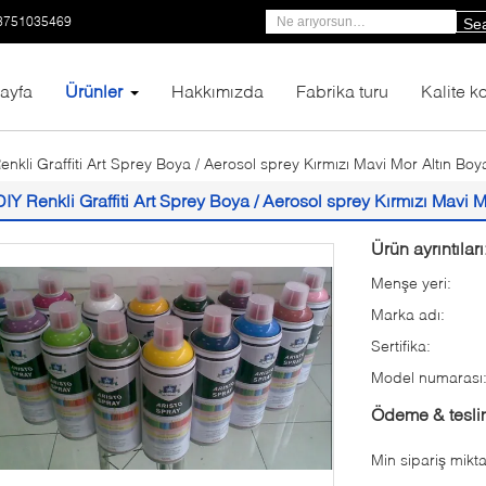
3751035469
Se
ayfa
Ürünler
Hakkımızda
Fabrika turu
Kalite ko
enkli Graffiti Art Sprey Boya / Aerosol sprey Kırmızı Mavi Mor Altın Boy
DIY Renkli Graffiti Art Sprey Boya / Aerosol sprey Kırmızı Mavi 
Ürün ayrıntıları
Menşe yeri:
Marka adı:
Sertifika:
Model numarası
Ödeme & teslim
Min sipariş mikta