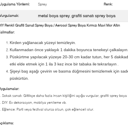
Uygulama Yöntemi:
Sprey
Renk:
metal boya sprey
grafiti sanatı sprey boya
Vurgulamak:
,
IY Renkli Grafiti Sanat Sprey Boya / Aerosol Sprey Boya Kırmızı Mavi Mor Altın
alimatlar:
Kirden yağlanacak yüzeyi temizleyin.
Kullanmadan önce yaklaşık 1 dakika boyunca tenekeyi çalkalayın
Püskürtme yapılacak yüzeye 20-30 cm kadar tutun, her 5 dakikada
etki elde etmek için 1 ila 3 kez ince bir tabaka ile
tekrarlayın
.
Şişeyi baş aşağı çevirin ve basma düğmesini temizlemek için sad
püskürtün.
Uygulamalar:
. Sokak sanatı: Gittikçe daha fazla insan kişiliğini açığa vurgular, grafiti sprey boya
. DIY: Ev dekorasyon, mobilya yenileme vb.
. Eğlence: Parti veya festival olursa olsun, çok eğlenceli olur.
çıklama: