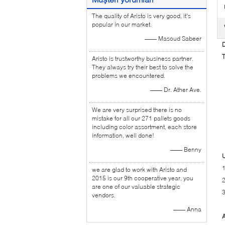
The quality of Aristo is very good, it's
popular in our market.
—— Masoud Sabeer
D
T
Aristo is trustworthy business partner.
They always try their best to solve the
problems we encountered.
—— Dr. Ather Ave.
We are very surprised there is no
mistake for all our 271 pallets goods
including color assortment, each store
information, well done!
—— Benny
1
we are glad to work with Aristo and
2015 is our 9th cooperative year, you
2
are one of our valuable strategic
3
vendors.
—— Anna
A