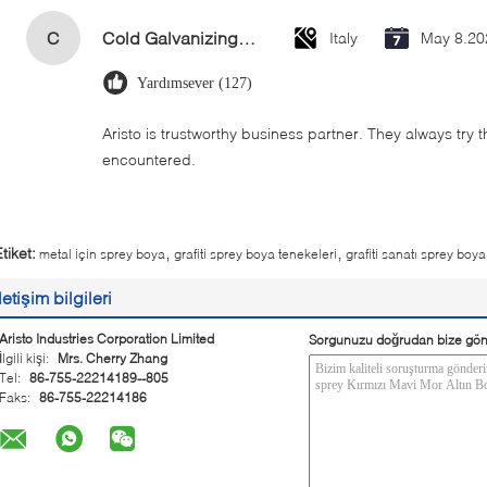
C
Cold Galvanizing Zinc Spray Paint 400ml
Italy
May 8.20
Yardımsever (127)
Aristo is trustworthy business partner. They always try 
encountered.
,
,
tiket:
metal için sprey boya
grafiti sprey boya tenekeleri
grafiti sanatı sprey boya
İletişim bilgileri
Aristo Industries Corporation Limited
Sorgunuzu doğrudan bize gön
İlgili kişi:
Mrs. Cherry Zhang
Tel:
86-755-22214189--805
Faks:
86-755-22214186