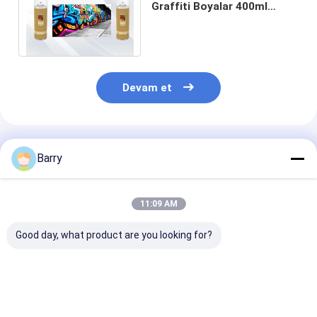
Graffiti Boyalar 400ml
Kadın Vana ve Düşük /
Yüksek Basınç Sprey
Devam et
Önerilen Ürünler
Barry
11:09 AM
Good day, what product are you looking for?
Aristo Graffiti Sprey
Yüksek Kapasiteli
Çok Renkli Graf
Boya
400ml Graffiti Sprey
Sprey Boya Hız
Boya Hava
Kuruma Süresi