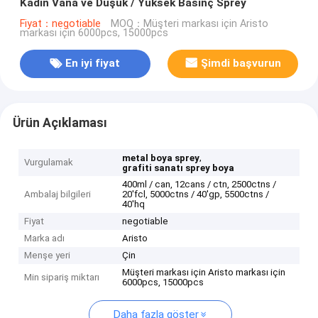
Kadın Vana ve Düşük / Yüksek Basınç Sprey
Fiyat：negotiable
MOQ：Müşteri markası için Aristo
markası için 6000pcs, 15000pcs
En iyi fiyat
Şimdi başvurun
Ürün Açıklaması
,
metal boya sprey
Vurgulamak
grafiti sanatı sprey boya
400ml / can, 12cans / ctn, 2500ctns /
Ambalaj bilgileri
20'fcl, 5000ctns / 40'gp, 5500ctns /
40'hq
Fiyat
negotiable
Marka adı
Aristo
Menşe yeri
Çin
Müşteri markası için Aristo markası için
Min sipariş miktarı
6000pcs, 15000pcs
Daha fazla göster