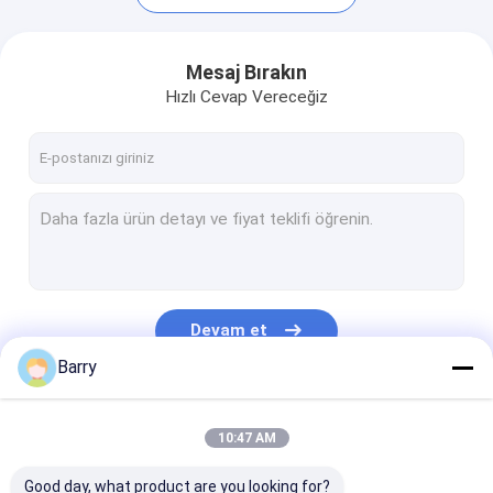
Mesaj Bırakın
Hızlı Cevap Vereceğiz
Devam et
Barry
Evde
Ürün
Kategorilerimiz
10:47 AM
Bizim Hakkımızda
Good day, what product are you looking for?