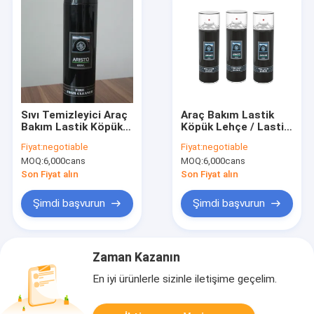
Sıvı Temizleyici Araç
Araç Bakım Lastik
Bakım Lastik Köpük
Köpük Lehçe / Lastik
Lehçe / Lastik
Temizleyici Oto
Fiyat:
negotiable
Fiyat:
negotiable
Temizleyici Oto
Temizlik ve
MOQ:
6,000cans
MOQ:
6,000cans
Temizlik Ürünleri
Detaylandırma
Sprey
Ürünleri Sprey
Son Fiyat alın
Son Fiyat alın
Şimdi başvurun
Şimdi başvurun
Zaman Kazanın
En iyi ürünlerle sizinle iletişime geçelim.