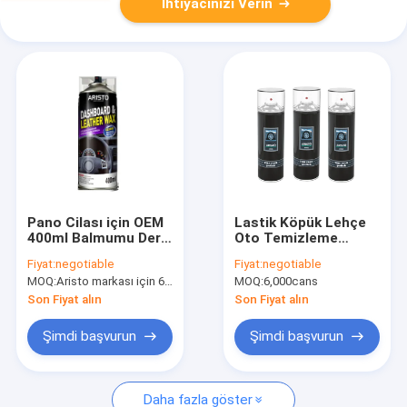
İhtiyacınızı Verin
Pano Cilası için OEM
Lastik Köpük Lehçe
400ml Balmumu Deri
Oto Temizleme
Koltuk Koruyucu
Spreyi
Fiyat:
negotiable
Fiyat:
negotiable
Sprey
MOQ:
Aristo markası için 6000 adet, müşteri markası için 15000 adet
MOQ:
6,000cans
Son Fiyat alın
Son Fiyat alın
Şimdi başvurun
Şimdi başvurun
Daha fazla göster