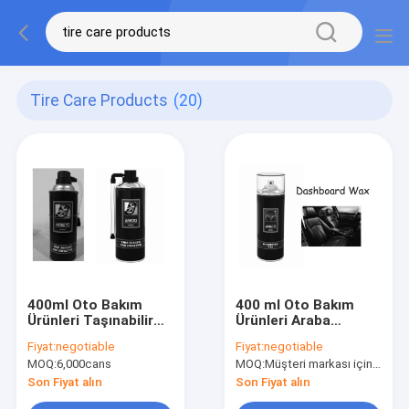
Tire Care Products
(20)
400ml Oto Bakım
400 ml Oto Bakım
Ürünleri Taşınabilir
Ürünleri Araba
Onarım Hızlı
Dashboard Lehçe
Fiyat:
negotiable
Fiyat:
negotiable
Düzeltme Lastik
Çok Koku Kokpit
MOQ:
6,000cans
MOQ:
Müşteri markası için Aristo markası için 6000pcs, 15000pcs
Çene Şişirme Spreyi
Parlatıcı Sprey
Son Fiyat alın
Son Fiyat alın