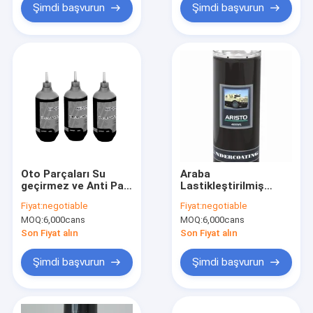
Şimdi başvurun
Şimdi başvurun
Oto Parçaları Su
Araba
geçirmez ve Anti Pas
Lastikleştirilmiş
için 400ml Anti
Astar / Otomotiv
Fiyat:
negotiable
Fiyat:
negotiable
Delinme Onarım Sıvı
Lastik Kaplama Sprey
MOQ:
6,000cans
MOQ:
6,000cans
Lastik Mastik Sprey
500ml / 1L
Son Fiyat alın
Son Fiyat alın
Şimdi başvurun
Şimdi başvurun