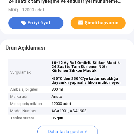
24 saatlik tam iyileşme ve endüstriyel mühürleme
için -50°C'den 250°C'ye kadar sıcaklığa dayanıklı
MOQ：12000 adet
En iyi fiyat
Şimdi başvurun
Ürün Açıklaması
,
10-12 Ay Raf Ömürlü Silikon Mastik
24 Saatte Tam Kürlenen Nötr
Kürlenen Silikon Mastik
Vurgulamak
,
-50°C'den 250°C'ye kadar sıcaklığa
dayanıklı yapısal silikon mühürleyici
Ambalaj bilgileri
300 ml
Marka adı
Aristo
Min sipariş miktarı
12000 adet
Model Number
ASA1901, ASA1902
Teslim süresi
35 gün
Daha fazla göster