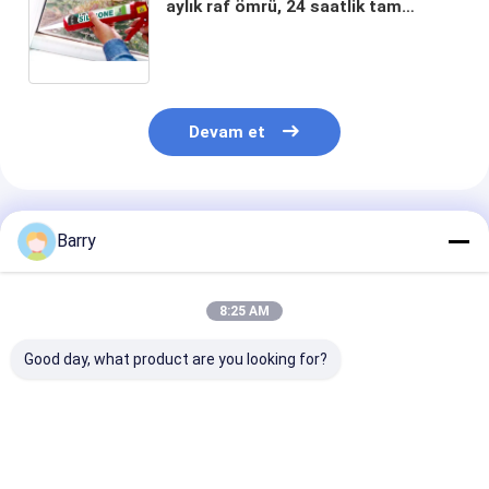
aylık raf ömrü, 24 saatlik tam
iyileşme ve endüstriyel mühürleme
için -50°C'den 250°C'ye kadar
sıcaklığa dayanıklı
Devam et
Önerilen Ürünler
Barry
8:25 AM
Good day, what product are you looking for?
5-10 Dakika Cilt
10-12 Ay Sıralama
Su geçirmez si
Zamanı İç ve Dış
Süresi Plastiklere
mühürleyici, -5
Kullanım için 24 Saat
yapışkan ve sıcaklığa
250°C sıcaklığ