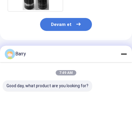
Aerosol Spray
Devam et
Önerilen Ürünler
Barry
7:49 AM
Good day, what product are you looking for?
Lastik Kaplı Sprey
Lastik Sızdırmazlık
Lastik Çene ve
Oto Bakım Ürünleri
Oto Bakım Ürünleri
Şişirme Püskü
Araba Lastiği
Ürünleri
En iyi fiyat
En iyi fiyat
En iyi fiy