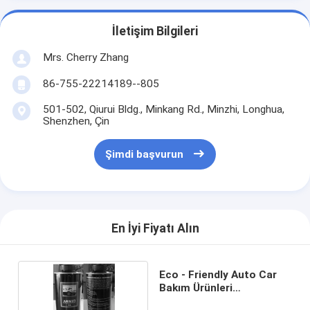
İletişim Bilgileri
Mrs. Cherry Zhang
86-755-22214189--805
501-502, Qiurui Bldg., Minkang Rd., Minzhi, Longhua,
Shenzhen, Çin
Şimdi başvurun
En İyi Fiyatı Alın
Eco - Friendly Auto Car
Bakım Ürünleri
Rubberized Undercoating