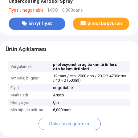
Undercoating Aerosol Spray
Fiyat：negotiable
MOQ：6,000cans
En iyi fiyat
Şimdi başvurun
Ürün Açıklaması
,
profesyonel araç bakım ürünleri
Vurgulamak
oto bakım ürünleri
12 tans / ctn, 2000 cns / 20'GP, 4700ctns
Ambalaj bilgileri
/ 40'HQ (500ml)
Fiyat
negotiable
Marka adı
Aristo
Menşe yeri
Çin
Min sipariş miktarı
6,000cans
Daha fazla göster