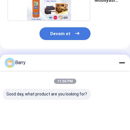
Mobilyası
Lehçe
Devam et
Önerilen Ürünler
Barry
11:04 PM
Good day, what product are you looking for?
Plastik ve metal
Ev Temizleyicileri
Ev Temizleyici
borulardaki gazlı
Deri Cilası
Temizleyiciler
sızıntı tespiti için ev
aerozolu ile tutarlı