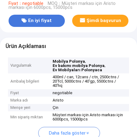
Fiyat：negotiable
MOQ：Müşteri markası için Aristo
markası için 6000pcs, 15000pcs
En iyi fiyat
Şimdi başvurun
Ürün Açıklaması
,
Mobilya Polonya
Vurgulamak
,
Ev bakımı mobilya Polonya
Ev Mobilyaları Polonyaca
400ml / can, 12cans / ctn, 2500ctns /
Ambalaj bilgileri
20'fcl, 5000ctns / 40'gp, 5500ctns /
40'hq
Fiyat
negotiable
Marka adı
Aristo
Menşe yeri
Çin
Müşteri markası için Aristo markası için
Min sipariş miktarı
6000pcs, 15000pcs
Daha fazla göster