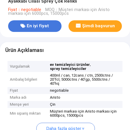
Ayakkabı Cilası Sprey Çok Renkli
Fiyat：negotiable
MOQ：Müşteri markası için Aristo
markası için 6000pcs, 15000pcs
En iyi fiyat
Şimdi başvurun
Ürün Açıklaması
,
ev temizleyici ürünler
Vurgulamak
sprey temizleyiciler
400ml / can, 12cans / ctn, 2500ctns /
Ambalaj bilgileri
20'fcl, 5000ctns / 40'gp, 5500ctns /
40'hq
Fiyat
negotiable
Marka adı
Aristo
Menşe yeri
Çin
Müşteri markası için Aristo markası için
Min sipariş miktarı
6000pcs, 15000pcs
Daha fazla göster