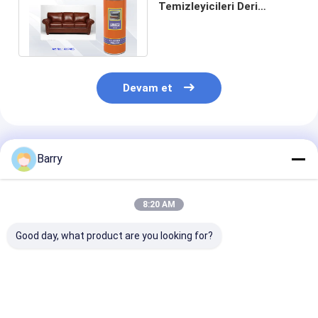
Temizleyicileri Deri
Mobilya veya Ayakkabı
Cilası Sprey Çok Renkli
Devam et
Önerilen Ürünler
Barry
8:20 AM
Good day, what product are you looking for?
Plastik ve metal
Ev Bakım Mobilyası
Ev Temizleyicil
borulardaki gazlı
Lehçe
Deri Cilası
sızıntı tespiti için ev