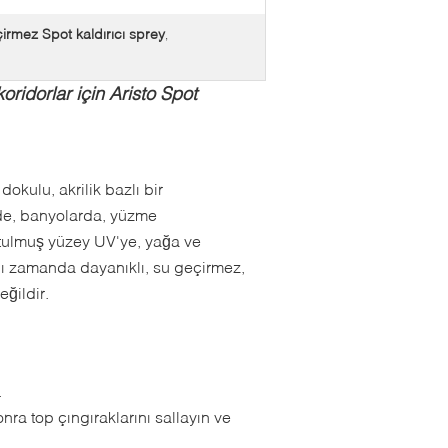
irmez Spot kaldırıcı sprey
,
ridorlar için Aristo Spot
okulu, akrilik bazlı bir
de, banyolarda, yüzme
rutulmuş yüzey UV'ye, yağa ve
ı zamanda dayanıklı, su geçirmez,
eğildir.
.
ra top çıngıraklarını sallayın ve