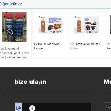
Diğer ürünler
Ev Bakım Mobilyası
Ev Temizleyicileri Deri
Ev 
Lehçe
Cilası
Tem
lastik ve metal
orulardaki gazlı sızıntı
espiti için ev aerozolu
le tutarlı ve doğru
ygulama
bize ulaşın
Me