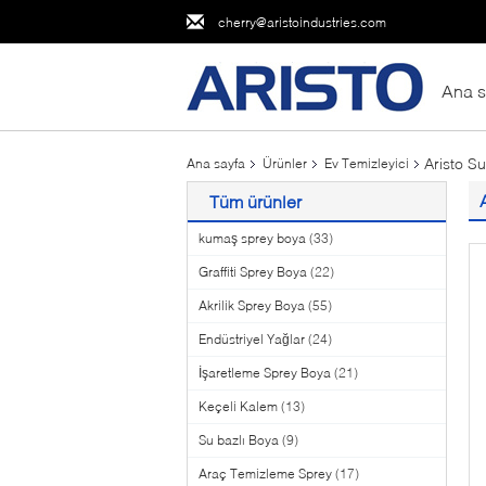
cherry@aristoindustries.com
Ana s
Aristo S
Ana sayfa
Ürünler
Ev Temizleyici
Tüm ürünler
kumaş sprey boya
(33)
Graffiti Sprey Boya
(22)
Akrilik Sprey Boya
(55)
Endüstriyel Yağlar
(24)
İşaretleme Sprey Boya
(21)
Keçeli Kalem
(13)
Su bazlı Boya
(9)
Araç Temizleme Sprey
(17)