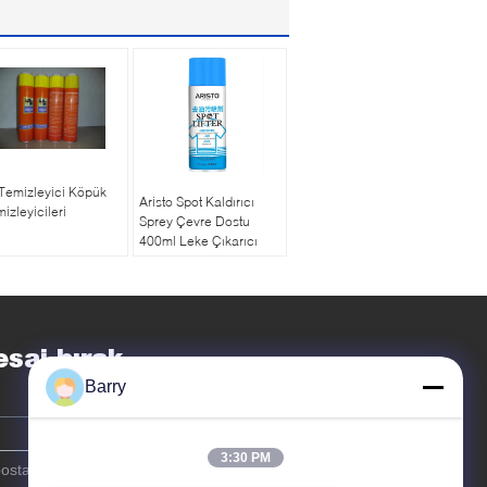
Temizleyici Köpük
Aristo Spot Kaldırıcı
izleyicileri
Sprey Çevre Dostu
400ml Leke Çıkarıcı
Sprey Aerosol Sprey
saj bırak
Barry
3:30 PM