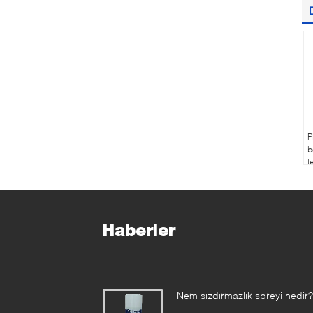
P
b
t
i
u
Haberler
Nem sızdırmazlık spreyi nedir?