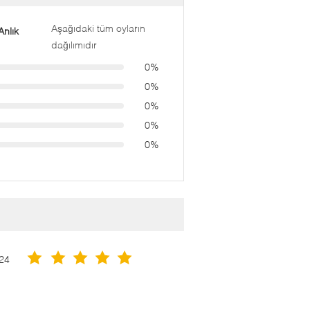
Aşağıdaki tüm oyların
nlık
dağılımıdır
0%
0%
0%
0%
0%
24