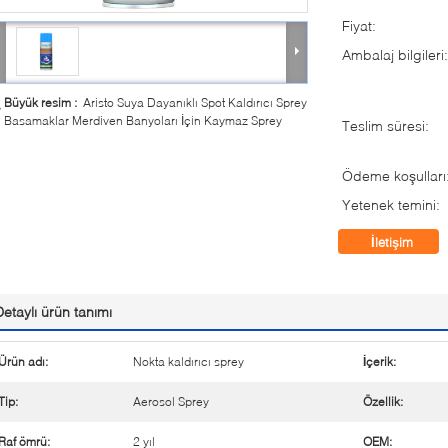
Fiyat:
Ambalaj bilgileri:
Büyük resim :
Aristo Suya Dayanıklı Spot Kaldırıcı Sprey
Basamaklar Merdiven Banyoları İçin Kaymaz Sprey
Teslim süresi:
Ödeme koşulları
Yetenek temini:
İletişim
Detaylı ürün tanımı
Ürün adı:
Nokta kaldırıcı sprey
İçerik:
Tip:
Aerosol Sprey
Özellik:
Raf ömrü:
2 yıl
OEM: