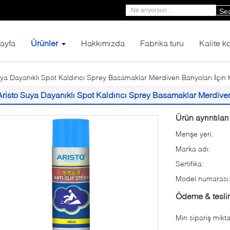
Se
ayfa
Ürünler
Hakkımızda
Fabrika turu
Kalite ko
uya Dayanıklı Spot Kaldırıcı Sprey Basamaklar Merdiven Banyoları İçi
Aristo Suya Dayanıklı Spot Kaldırıcı Sprey Basamaklar Merdive
Ürün ayrıntıları
Menşe yeri:
Marka adı:
Sertifika:
Model numarası
Ödeme & teslim
Min sipariş mikta