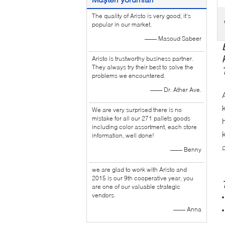
The quality of Aristo is very good, it's
popular in our market.
—— Masoud Sabeer
Aristo is trustworthy business partner.
They always try their best to solve the
problems we encountered.
—— Dr. Ather Ave.
We are very surprised there is no
mistake for all our 271 pallets goods
including color assortment, each store
information, well done!
—— Benny
we are glad to work with Aristo and
2015 is our 9th cooperative year, you
are one of our valuable strategic
vendors.
—— Anna