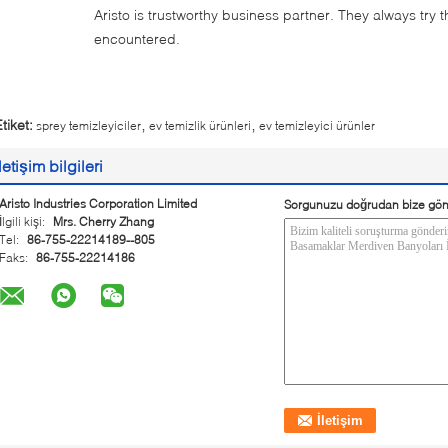
Aristo is trustworthy business partner. They always try 
encountered.
,
,
tiket:
sprey temizleyiciler
ev temizlik ürünleri
ev temizleyici ürünler
İletişim bilgileri
Aristo Industries Corporation Limited
Sorgunuzu doğrudan bize gön
İlgili kişi:
Mrs. Cherry Zhang
Tel:
86-755-22214189--805
Faks:
86-755-22214186