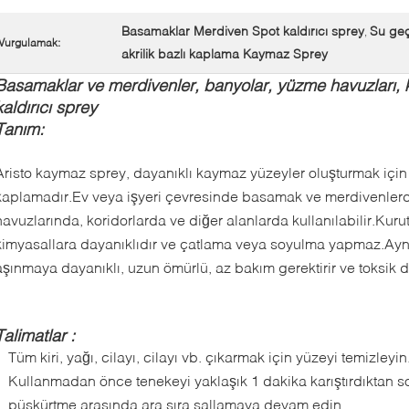
Basamaklar Merdiven Spot kaldırıcı sprey
Su geç
,
Vurgulamak:
akrilik bazlı kaplama Kaymaz Sprey
Basamaklar ve merdivenler, banyolar, yüzme havuzları, ko
kaldırıcı sprey
Tanım:
Aristo kaymaz sprey, dayanıklı kaymaz yüzeyler oluşturmak için d
kaplamadır.Ev veya işyeri çevresinde basamak ve merdivenler
havuzlarında, koridorlarda ve diğer alanlarda kullanılabilir.Ku
kimyasallara dayanıklıdır ve çatlama veya soyulma yapmaz.Ayn
aşınmaya dayanıklı, uzun ömürlü, az bakım gerektirir ve toksik d
Talimatlar :
Tüm kiri, yağı, cilayı, cilayı vb. çıkarmak için yüzeyi temizleyin
Kullanmadan önce tenekeyi yaklaşık 1 dakika karıştırdıktan son
püskürtme arasında ara sıra sallamaya devam edin.