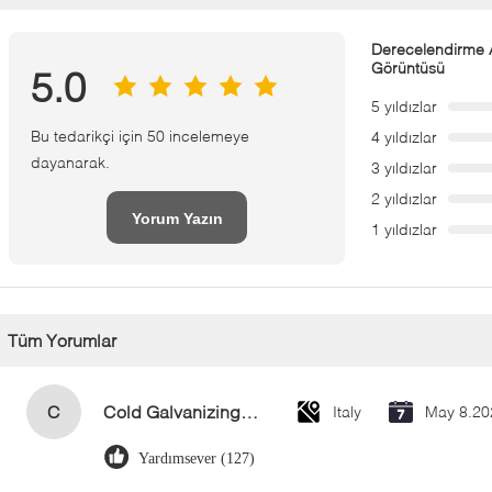
Derecelendirme A
Görüntüsü
5.0
5 yıldızlar
Bu tedarikçi için 50 incelemeye
4 yıldızlar
dayanarak.
3 yıldızlar
2 yıldızlar
Yorum Yazın
1 yıldızlar
Tüm Yorumlar
C
Cold Galvanizing Zinc Spray Paint 400ml
Italy
May 8.20
Yardımsever (127)