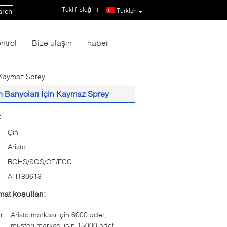
Teklif isteği
|
Turkish
arch
ntrol
Bize ulaşın
haber
n Kaymaz Sprey
n Banyoları İçin Kaymaz Sprey
:
Çin
Aristo
ROHS/SGS/CE/FCC
:
AH180613
at koşulları:
rı:
Aristo markası için 6000 adet,
müşteri markası için 15000 adet