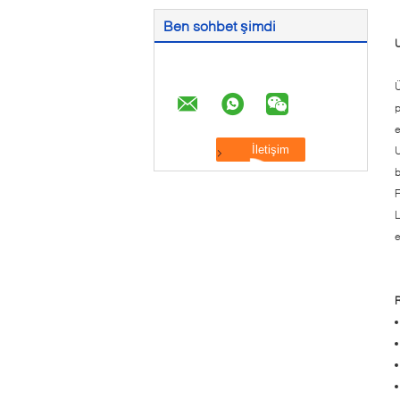
Ben sohbet şimdi
Ü
p
e
U
b
F
L
e
R