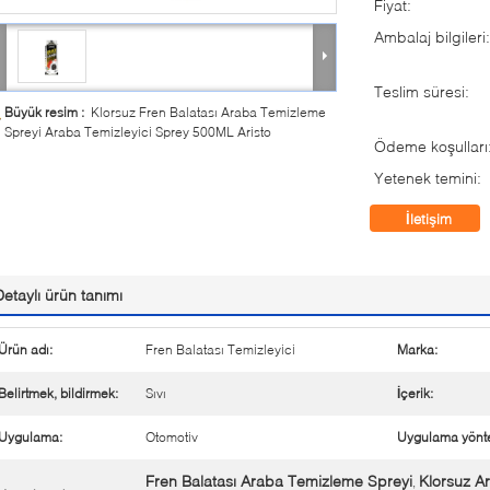
Fiyat:
Ambalaj bilgileri:
Teslim süresi:
Büyük resim :
Klorsuz Fren Balatası Araba Temizleme
Spreyi Araba Temizleyici Sprey 500ML Aristo
Ödeme koşulları
Yetenek temini:
İletişim
Detaylı ürün tanımı
Ürün adı:
Fren Balatası Temizleyici
Marka:
Belirtmek, bildirmek:
Sıvı
İçerik:
Uygulama:
Otomotiv
Uygulama yönt
Fren Balatası Araba Temizleme Spreyi
Klorsuz A
,