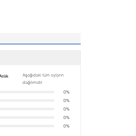
Aşağıdaki tüm oyların
nlık
dağılımıdır
0%
0%
0%
0%
0%