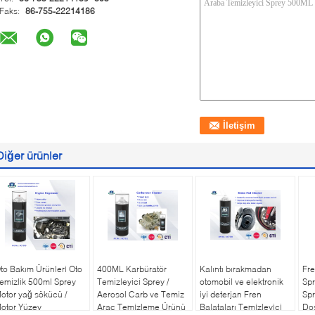
Faks:
86-755-22214186
Diğer ürünler
to Bakım Ürünleri Oto
400ML Karbüratör
Kalıntı bırakmadan
Fre
emizlik 500ml Sprey
Temizleyici Sprey /
otomobil ve elektronik
Sp
otor yağ sökücü /
Aerosol Carb ve Temiz
iyi deterjan Fren
Sp
otor Yüzey
Araç Temizleme Ürünü
Balataları Temizleyici
Dos