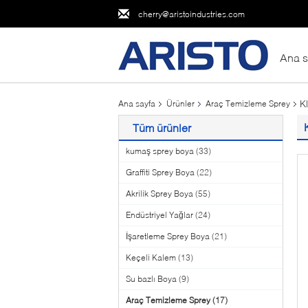
cherry@aristoindustries.com
Ana s
K
Ana sayfa
Ürünler
Araç Temizleme Sprey
Tüm ürünler
kumaş sprey boya
(33)
Graffiti Sprey Boya
(22)
Akrilik Sprey Boya
(55)
Endüstriyel Yağlar
(24)
İşaretleme Sprey Boya
(21)
Keçeli Kalem
(13)
Su bazlı Boya
(9)
Araç Temizleme Sprey
(17)