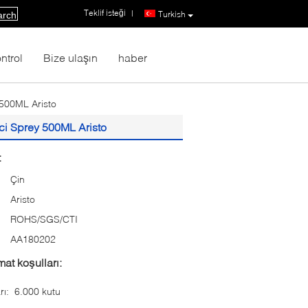
Teklif isteği
|
Turkish
arch
ntrol
Bize ulaşın
haber
 500ML Aristo
ci Sprey 500ML Aristo
:
Çin
Aristo
ROHS/SGS/CTI
:
AA180202
at koşulları:
rı:
6.000 kutu