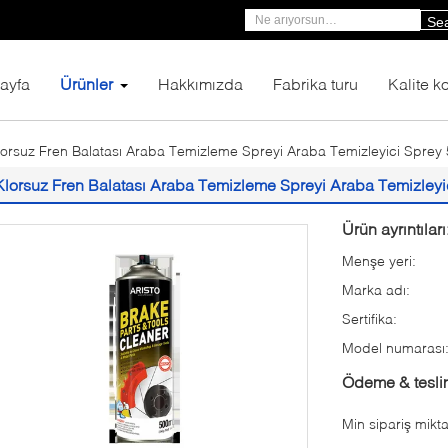
Se
ayfa
Ürünler
Hakkımızda
Fabrika turu
Kalite ko
lorsuz Fren Balatası Araba Temizleme Spreyi Araba Temizleyici Sprey
Klorsuz Fren Balatası Araba Temizleme Spreyi Araba Temizleyi
Ürün ayrıntıları
Menşe yeri:
Marka adı:
Sertifika:
Model numarası
Ödeme & teslim
Min sipariş mikta