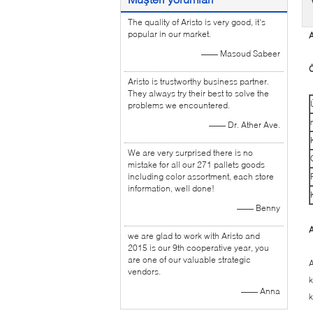
The quality of Aristo is very good, it's
popular in our market.
A
—— Masoud Sabeer
Ö
Aristo is trustworthy business partner.
They always try their best to solve the
problems we encountered.
—— Dr. Ather Ave.
We are very surprised there is no
mistake for all our 271 pallets goods
including color assortment, each store
information, well done!
—— Benny
A
we are glad to work with Aristo and
2015 is our 9th cooperative year, you
are one of our valuable strategic
A
vendors.
k
—— Anna
k