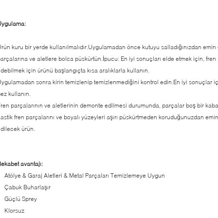
Uygulama:
rün kuru bir yerde kullanılmalıdır.Uygulamadan önce kutuyu salladığınızdan emi
arçalarına ve aletlere bolca püskürtün.İpucu: En iyi sonuçları elde etmek için, fre
debilmek için ürünü başlangıçta kısa aralıklarla kullanın.
ygulamadan sonra kirin temizlenip temizlenmediğini kontrol edin.En iyi sonuçlar içi
ez kullanın.
ren parçalarının ve aletlerinin demonte edilmesi durumunda, parçalar boş bir kaba k
astik fren parçalarını ve boyalı yüzeyleri aşırı püskürtmeden koruduğunuzdan emin
dilecek ürün.
ekabet avantajı:
Atölye & Garaj Aletleri & Metal Parçaları Temizlemeye Uygun
Çabuk Buharlaşır
Güçlü Sprey
Klorsuz