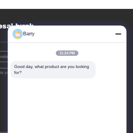
Detaylandırma Ürünleri
Sprey
saj bırak
Barry
11:24 PM
Good day, what product are you looking 
for?