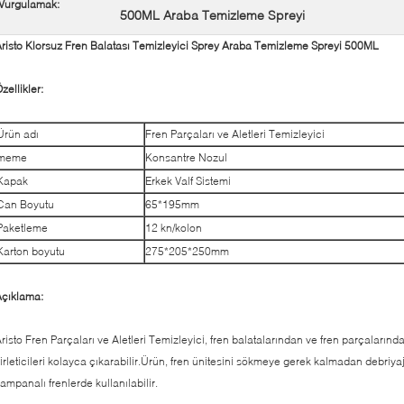
Vurgulamak:
500ML Araba Temizleme Spreyi
risto Klorsuz Fren Balatası Temizleyici Sprey Araba Temizleme Spreyi 500ML
zellikler:
Ürün adı
Fren Parçaları ve Aletleri Temizleyici
meme
Konsantre Nozul
Kapak
Erkek Valf Sistemi
Can Boyutu
65*195mm
Paketleme
12 kn/kolon
Karton boyutu
275*205*250mm
çıklama:
risto Fren Parçaları ve Aletleri Temizleyici, fren balatalarından ve fren parçalarında
irleticileri kolayca çıkarabilir.Ürün, fren ünitesini sökmeye gerek kalmadan debriyaj,
ampanalı frenlerde kullanılabilir.