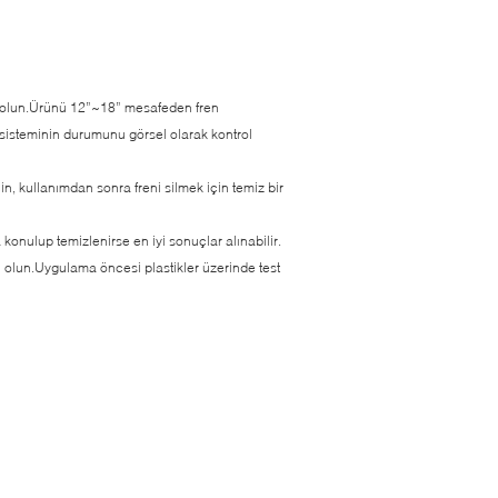
n olun.Ürünü 12”~18” mesafeden fren
n sisteminin durumunu görsel olarak kontrol
n, kullanımdan sonra freni silmek için temiz bir
onulup temizlenirse en iyi sonuçlar alınabilir.
 olun.Uygulama öncesi plastikler üzerinde test