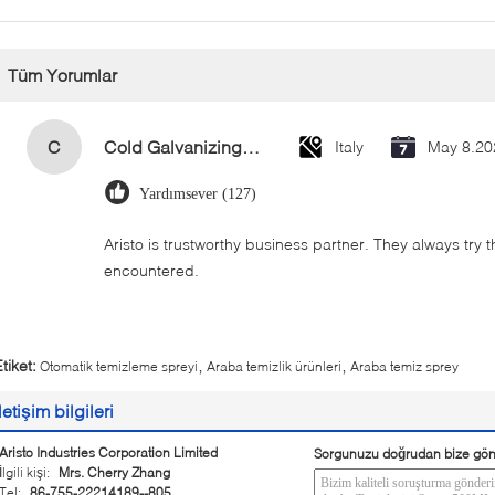
Tüm Yorumlar
C
Cold Galvanizing Zinc Spray Paint 400ml
Italy
May 8.20
Yardımsever (127)
Aristo is trustworthy business partner. They always try 
encountered.
,
,
tiket:
Otomatik temizleme spreyi
Araba temizlik ürünleri
Araba temiz sprey
İletişim bilgileri
Aristo Industries Corporation Limited
Sorgunuzu doğrudan bize gön
İlgili kişi:
Mrs. Cherry Zhang
Tel:
86-755-22214189--805