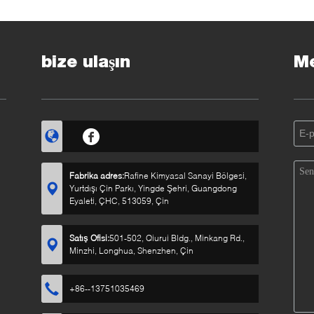
emizleyici Sprey
Choke
bize ulaşın
Me
Fabrika adres:
Rafine Kimyasal Sanayi Bölgesi,
Yurtdışı Çin Parkı, Yingde Şehri, Guangdong
Eyaleti, ÇHC, 513059, Çin
Satış Ofisi:
501-502, Qiurui Bldg., Minkang Rd.,
Minzhi, Longhua, Shenzhen, Çin
+86--13751035469