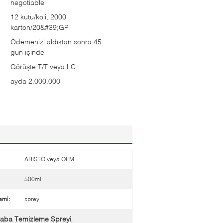
negotiable
12 kutu/koli, 2000
karton/20&#39;GP
Ödemenizi aldıktan sonra 45
gün içinde
:
Görüşte T/T veya LC
ayda 2.000.000
ARISTO veya OEM
500ml
emi:
sprey
raba Temizleme Spreyi
,