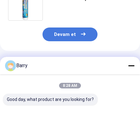
Hacim
Devam et
Önerilen Ürünler
Barry
8:28 AM
Good day, what product are you looking for?
5-10 Dakika Cilt
Nötr Cure silikon
10-12 Ay Sıra
Zamanı İç ve Dış
mühürleyici, 10-12
Süresi Plastikl
Kullanım için 24 Saat
aylık raf ömrü, 24
yapışkan ve sı
Tam İyileşme ile UV
saatlik tam iyileşme
dayanıklı -50°