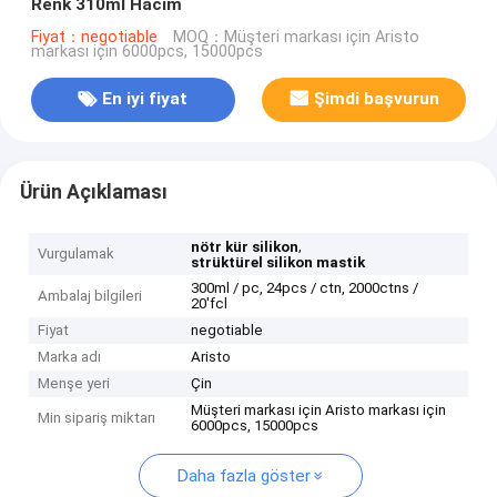
Renk 310ml Hacim
Fiyat：negotiable
MOQ：Müşteri markası için Aristo
markası için 6000pcs, 15000pcs
En iyi fiyat
Şimdi başvurun
Ürün Açıklaması
,
nötr kür silikon
Vurgulamak
strüktürel silikon mastik
300ml / pc, 24pcs / ctn, 2000ctns /
Ambalaj bilgileri
20'fcl
Fiyat
negotiable
Marka adı
Aristo
Menşe yeri
Çin
Müşteri markası için Aristo markası için
Min sipariş miktarı
6000pcs, 15000pcs
Daha fazla göster