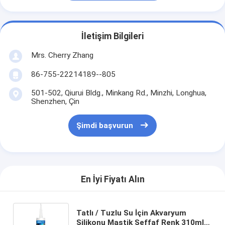
İletişim Bilgileri
Mrs. Cherry Zhang
86-755-22214189--805
501-502, Qiurui Bldg., Minkang Rd., Minzhi, Longhua,
Shenzhen, Çin
Şimdi başvurun
En İyi Fiyatı Alın
Tatlı / Tuzlu Su İçin Akvaryum
Silikonu Mastik Şeffaf Renk 310ml