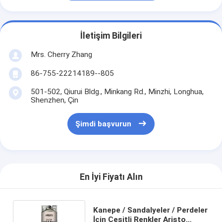
İletişim Bilgileri
Mrs. Cherry Zhang
86-755-22214189--805
501-502, Qiurui Bldg., Minkang Rd., Minzhi, Longhua,
Shenzhen, Çin
Şimdi başvurun
En İyi Fiyatı Alın
Kanepe / Sandalyeler / Perdeler
İçin Çeşitli Renkler Aristo