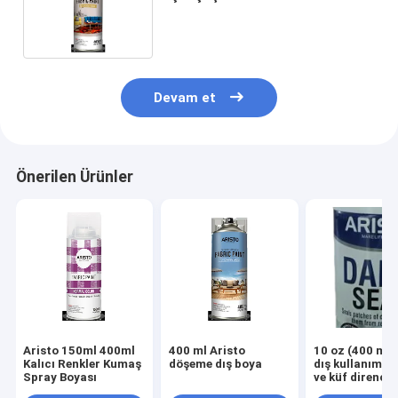
Döşemelik Kumaş Boya Spreyi
Devam et
Önerilen Ürünler
Aristo 150ml 400ml
400 ml Aristo
10 oz (400 ml) 
Kalıcı Renkler Kumaş
döşeme dış boya
dış kullanım iç
Spray Boyası
ve küf direnciyl
kurutma nemli