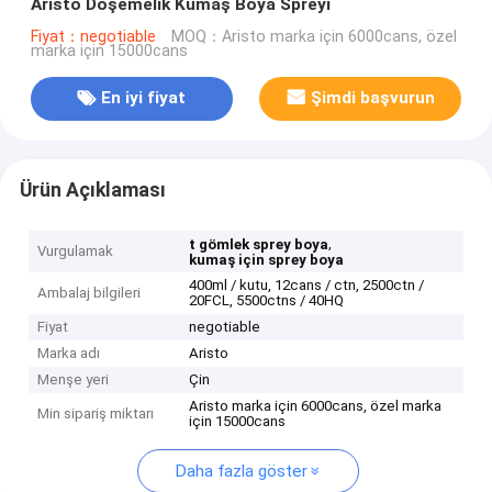
Aristo Döşemelik Kumaş Boya Spreyi
Fiyat：negotiable
MOQ：Aristo marka için 6000cans, özel
marka için 15000cans
En iyi fiyat
Şimdi başvurun
Ürün Açıklaması
,
t gömlek sprey boya
Vurgulamak
kumaş için sprey boya
400ml / kutu, 12cans / ctn, 2500ctn /
Ambalaj bilgileri
20FCL, 5500ctns / 40HQ
Fiyat
negotiable
Marka adı
Aristo
Menşe yeri
Çin
Aristo marka için 6000cans, özel marka
Min sipariş miktarı
için 15000cans
Daha fazla göster