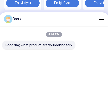
mühür püskür
En iyi fiyat
En iyi fiyat
En iyi fiy
Barry
Ana sayfa
Hakkımızda
Desktop Site
Site Haritası
Gizlilik Politikası
Kalite
kumaş sprey boya
Çin fabrikası.Copyright © 2026 Aristo
4:09 PM
Industries Corporation Limited. All Rights Reserved.
Good day, what product are you looking for?
Evde
Ürün
Bizim Hakkımızda